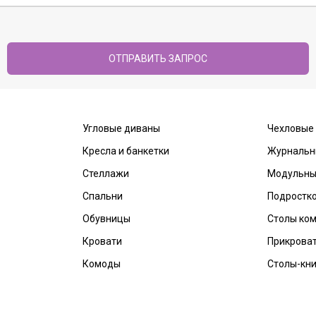
Угловые диваны
Чехловые
Кресла и банкетки
Журнальн
Стеллажи
Модульны
Спальни
Подростк
Обувницы
Столы ко
Кровати
Прикрова
Комоды
Столы-кн